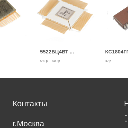
5522БЦ4ВТ ...
КС1804ГГ1
550 р.
- 600 р.
42 р.
Контакты
г.Москва