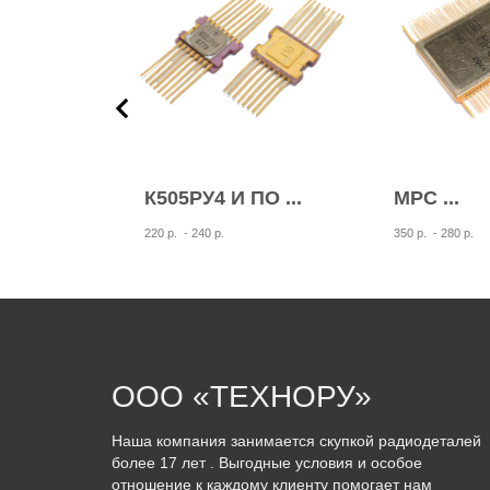
 П ...
К505РУ4 И ПО ...
МРС ...
220 р.
- 240 р.
350 р.
- 280 р.
ООО «ТЕХНОРУ»
Наша компания занимается скупкой радиодеталей
более 17 лет . Выгодные условия и особое
отношение к каждому клиенту помогает нам